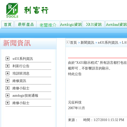
首頁
新聞資訊
x431系列資訊
L
x431系列資訊
由於“X431顯示程式” 所有語言都
利富行公告
載即可，不影響語言的顯示。
培訓班消息
特此公告
維修資訊
維修小貼士
autologic技術通報
元征科技
維修小貼士
2007年11月
來源： 時間：1/27/2010 1:15:32 PM