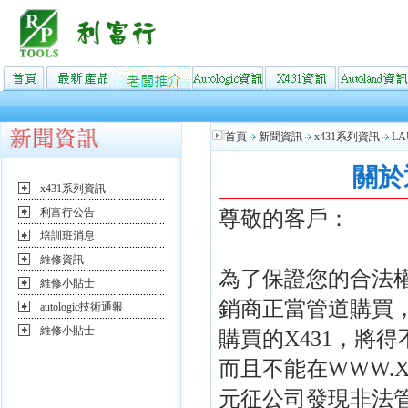
首頁
新聞資訊
x431系列資訊
L
關於
x431系列資訊
利富行公告
尊敬的客戶：
培訓班消息
維修資訊
為了保證您的合法權
維修小貼士
銷商正當管道購買，
autologic技術通報
維修小貼士
購買的X431，將
而且不能在WWW.X
元征公司發現非法管