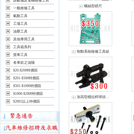
診斷儀及電機檢修工具
螺絲型磅尺
一般維修工具
氣動工具
工場工具
油壓工具
其他專用工具
工具箱系列
制動系統檢修工具組
貨車工具
各車款之油隔
$20-$200特價區
$201-$500特價區
$501-$1000特價區
$1000-$2000特價區
加高型橫拉桿球頭…
$2001以上特價區