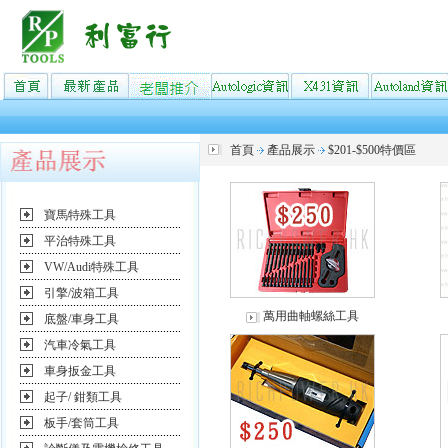
首頁
產品展示
$201-$500特價區
寶馬特殊工具
平治特殊工具
VW/Audi特殊工具
引擎/波箱工具
萬用曲軸螺絲工具
底盤/車身工具
汽車冷氣工具
車身扳金工具
起子/ 鉗類工具
板手/套筒工具