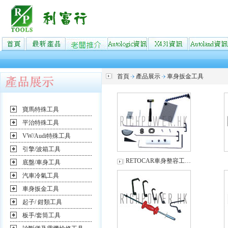
首頁
產品展示
車身扳金工具
寶馬特殊工具
平治特殊工具
VW/Audi特殊工具
引擎/波箱工具
RETOCAR車身整容工…
底盤/車身工具
汽車冷氣工具
車身扳金工具
起子/ 鉗類工具
板手/套筒工具