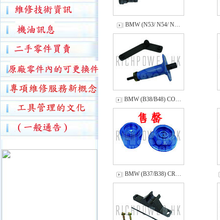
BMW (N53/ N54/ N…
BMW (B38/B48) CO…
BMW (B37/B38) CR…