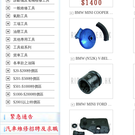
診斷儀及電機檢修工具
一般維修工具
BMW MINI COOPER …
氣動工具
工場工具
油壓工具
其他專用工具
工具箱系列
貨車工具
BMW (N52K) V-BEL…
各車款之油隔
$20-$200特價區
$201-$500特價區
$501-$1000特價區
$1000-$2000特價區
$2001以上特價區
BMW/ MINI/ FORD …