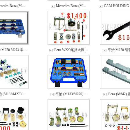
rcedes-Benz (M…
Mercedes-Benz (M…
CAM HOLDING
z M270 M274 車…
Benz W220尾担大圓…
平治 M270 
 (M133/M270/…
平治 (M133/M270)…
Benz (M642