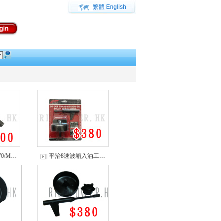
繁體
English
70/M…
平治8速波箱入油工…