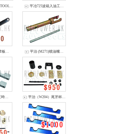
 TOOL…
平冶725波箱入油工…
引擎板…
平治 (M271)噴油嘴…
) 正時…
平治（W204）尾牙杯…