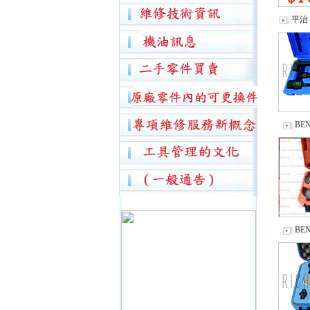
平治
BE
BE