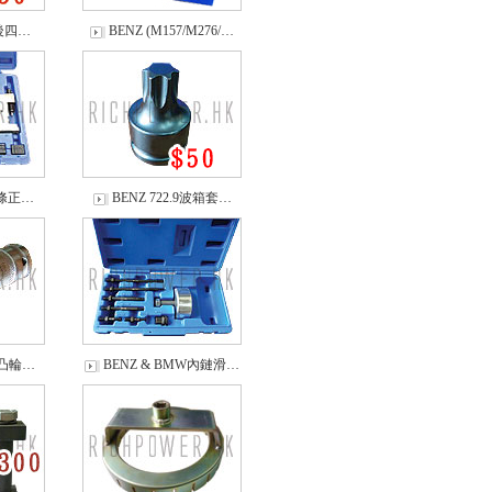
 後四…
BENZ (M157/M276/…
鏈條正…
BENZ 722.9波箱套…
) 凸輪…
BENZ & BMW內鏈滑…