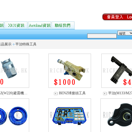
產品展示
平治特殊工具
NZ(W220)避震機…
BENZ球接頭工具
平治(M133/M2