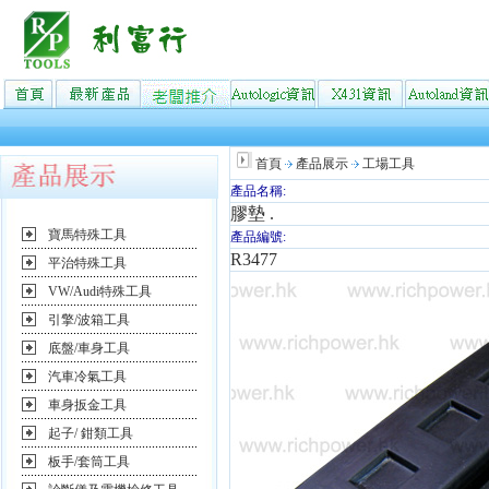
首頁
產品展示
工場工具
產品名稱:
膠墊 .
寶馬特殊工具
產品編號:
R3477
平治特殊工具
VW/Audi特殊工具
引擎/波箱工具
底盤/車身工具
汽車冷氣工具
車身扳金工具
起子/ 鉗類工具
板手/套筒工具