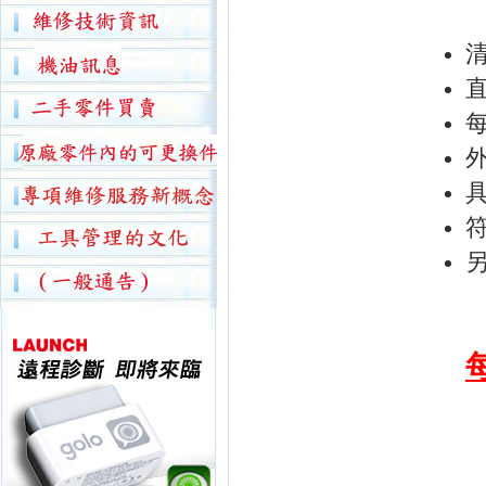
外
具
符