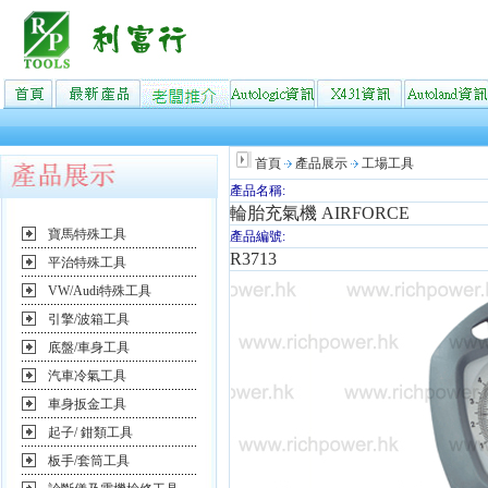
首頁
產品展示
工場工具
產品名稱:
輪胎充氣機 AIRFORCE
寶馬特殊工具
產品編號:
R3713
平治特殊工具
VW/Audi特殊工具
引擎/波箱工具
底盤/車身工具
汽車冷氣工具
車身扳金工具
起子/ 鉗類工具
板手/套筒工具