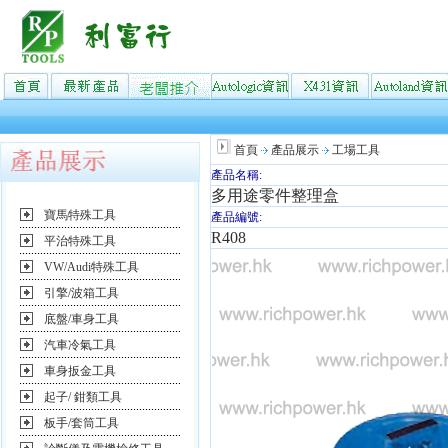
首頁
產品展示
工場工具
產品名稱:
多用途零件整理盒
寶馬特殊工具
產品編號:
R408
平治特殊工具
VW/Audi特殊工具
引擎/波箱工具
底盤/車身工具
汽車冷氣工具
車身扳金工具
起子/ 鉗類工具
板手/套筒工具