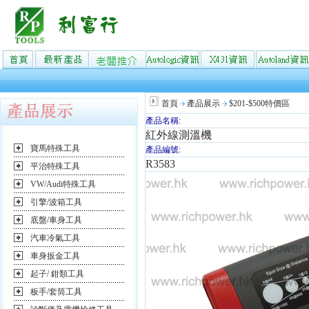
首頁
產品展示
$201-$500特價區
產品名稱:
紅外線測溫機
寶馬特殊工具
產品編號:
R3583
平治特殊工具
VW/Audi特殊工具
引擎/波箱工具
底盤/車身工具
汽車冷氣工具
車身扳金工具
起子/ 鉗類工具
板手/套筒工具