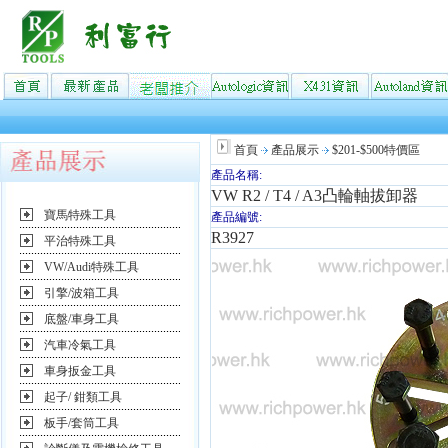
首頁
產品展示
$201-$500特價區
產品名稱:
VW R2 / T4 / A3凸輪軸拔卸器
寶馬特殊工具
產品編號:
R3927
平治特殊工具
VW/Audi特殊工具
引擎/波箱工具
底盤/車身工具
汽車冷氣工具
車身扳金工具
起子/ 鉗類工具
板手/套筒工具