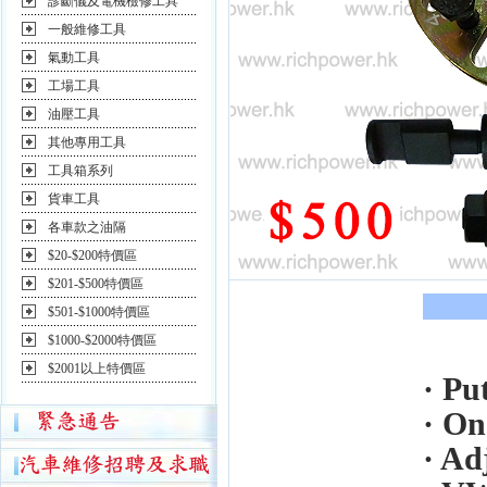
診斷儀及電機檢修工具
一般維修工具
氣動工具
工場工具
油壓工具
其他專用工具
工具箱系列
貨車工具
各車款之油隔
$20-$200特價區
$201-$500特價區
$501-$1000特價區
$1000-$2000特價區
$2001以上特價區
· Pu
· On
· Ad