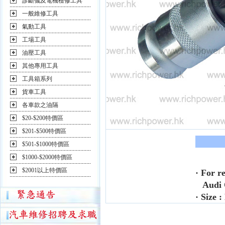
診斷儀及電機檢修工具
一般維修工具
氣動工具
工場工具
油壓工具
其他專用工具
工具箱系列
貨車工具
各車款之油隔
$20-$200特價區
$201-$500特價區
$501-$1000特價區
$1000-$2000特價區
$2001以上特價區
· For r
Audi Q
· Size 