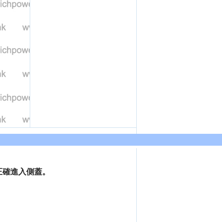
正確進入側蓋。