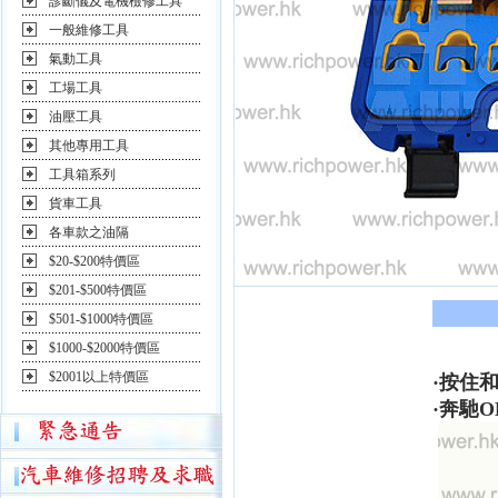
診斷儀及電機檢修工具
一般維修工具
氣動工具
工場工具
油壓工具
其他專用工具
工具箱系列
貨車工具
各車款之油隔
$20-$200特價區
$201-$500特價區
$501-$1000特價區
$1000-$2000特價區
$2001以上特價區
·按住
·奔馳
O