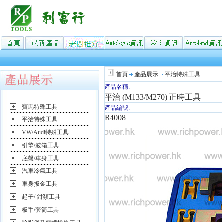
首頁
產品展示
平治特殊工具
產品名稱:
平治 (M133/M270) 正時工具
寶馬特殊工具
產品編號:
R4008
平治特殊工具
VW/Audi特殊工具
引擎/波箱工具
底盤/車身工具
汽車冷氣工具
車身扳金工具
起子/ 鉗類工具
板手/套筒工具