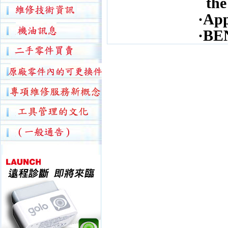
the 
·App
·BEN