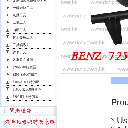
診斷儀及電機檢修工具
一般維修工具
氣動工具
工場工具
油壓工具
其他專用工具
工具箱系列
貨車工具
各車款之油隔
$20-$200特價區
$201-$500特價區
$501-$1000特價區
$1000-$2000特價區
$2001以上特價區
Prod
* Us