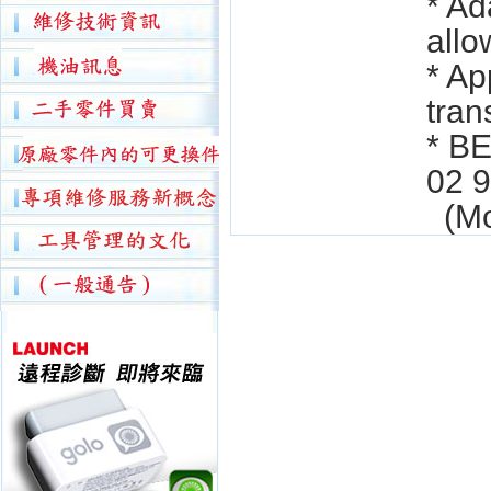
* Ad
allow
* Ap
tran
* B
02 9
(Mod