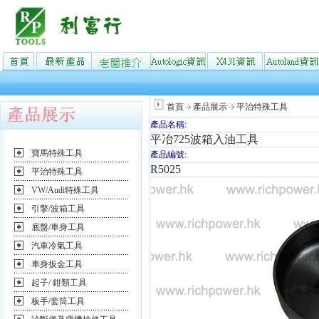
首頁
產品展示
平治特殊工具
產品名稱:
平冶725波箱入油工具
寶馬特殊工具
產品編號:
R5025
平治特殊工具
VW/Audi特殊工具
引擎/波箱工具
底盤/車身工具
汽車冷氣工具
車身扳金工具
起子/ 鉗類工具
板手/套筒工具