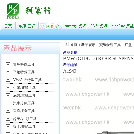
首頁
產品展示
寶馬特殊工具
底盤
產品名稱:
BMW (G11/G12) REAR SUSPEN
寶馬特殊工具
產品編號:
A1949
平治特殊工具
VW/Audi特殊工具
引擎/波箱工具
底盤/車身工具
汽車冷氣工具
車身扳金工具
起子/ 鉗類工具
板手/套筒工具