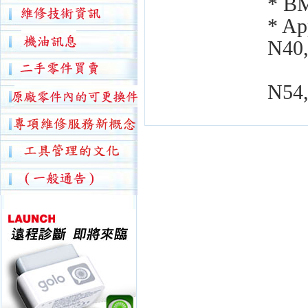
* BM
* Ap
N40,
N45
N54,
N6