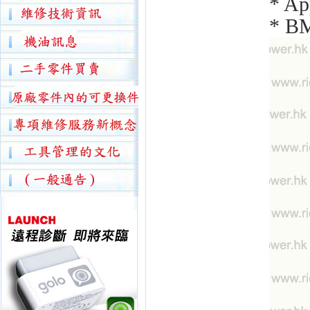
* Ap
* BM