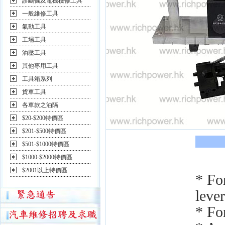
診斷儀及電機檢修工具
一般維修工具
氣動工具
工場工具
油壓工具
其他專用工具
工具箱系列
貨車工具
各車款之油隔
$20-$200特價區
$201-$500特價區
$501-$1000特價區
$1000-$2000特價區
$2001以上特價區
* Fo
leve
* For