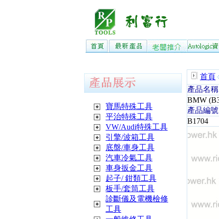
首頁
產品名稱
BMW (B
寶馬特殊工具
產品編號
平治特殊工具
B1704
VW/Audi特殊工具
引擎/波箱工具
底盤/車身工具
汽車冷氣工具
車身扳金工具
起子/ 鉗類工具
板手/套筒工具
診斷儀及電機檢修
工具