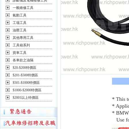
診斷儀及電機檢修工具
一般維修工具
氣動工具
工場工具
油壓工具
其他專用工具
工具箱系列
貨車工具
各車款之油隔
$20-$200特價區
$201-$500特價區
$501-$1000特價區
$1000-$2000特價區
$2001以上特價區
* This t
* Appli
* BMW 
Use fo