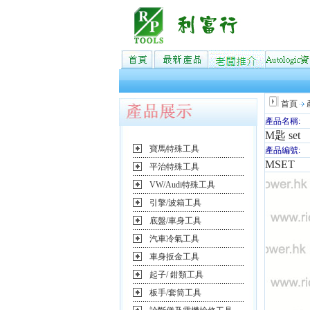
首頁
產品名稱:
M匙 set
寶馬特殊工具
產品編號:
MSET
平治特殊工具
VW/Audi特殊工具
引擎/波箱工具
底盤/車身工具
汽車冷氣工具
車身扳金工具
起子/ 鉗類工具
板手/套筒工具