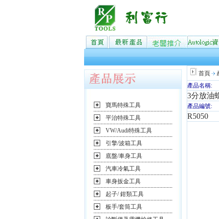
首頁
產品名稱:
3分放油
寶馬特殊工具
產品編號:
R5050
平治特殊工具
VW/Audi特殊工具
引擎/波箱工具
底盤/車身工具
汽車冷氣工具
車身扳金工具
起子/ 鉗類工具
板手/套筒工具