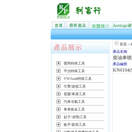
首頁
產品名稱:
柴油車噴
寶馬特殊工具
產品編號:
KN0104(
平治特殊工具
VW/Audi特殊工具
引擎/波箱工具
底盤/車身工具
汽車冷氣工具
車身扳金工具
起子/ 鉗類工具
板手/套筒工具