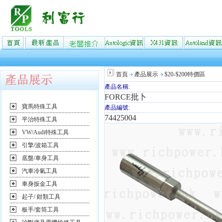
首頁
產品展示
$20-$200特價區
產品名稱:
FORCE批卜
寶馬特殊工具
產品編號:
74425004
平治特殊工具
VW/Audi特殊工具
引擎/波箱工具
底盤/車身工具
汽車冷氣工具
車身扳金工具
起子/ 鉗類工具
板手/套筒工具