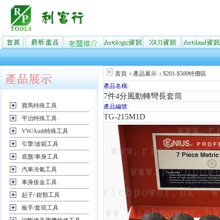
首頁
產品展示
$201-$500特價區
產品名稱:
7件4分風動轉彎長套筒
寶馬特殊工具
產品編號:
TG-215M1D
平治特殊工具
VW/Audi特殊工具
引擎/波箱工具
底盤/車身工具
汽車冷氣工具
車身扳金工具
起子/ 鉗類工具
板手/套筒工具