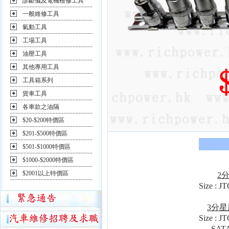
診斷儀及電機檢修工具
一般維修工具
氣動工具
工場工具
油壓工具
其他專用工具
工具箱系列
貨車工具
各車款之油隔
$20-$200特價區
$201-$500特價區
$501-$1000特價區
$1000-$2000特價區
$2001以上特價區
2
Size : J
3分
Size : J
SATA 