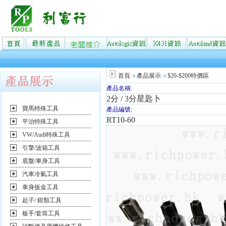
首頁
產品展示
$20-$200特價區
產品名稱:
2分 / 3分星匙卜
寶馬特殊工具
產品編號:
RT10-60
平治特殊工具
VW/Audi特殊工具
引擎/波箱工具
底盤/車身工具
汽車冷氣工具
車身扳金工具
起子/ 鉗類工具
板手/套筒工具