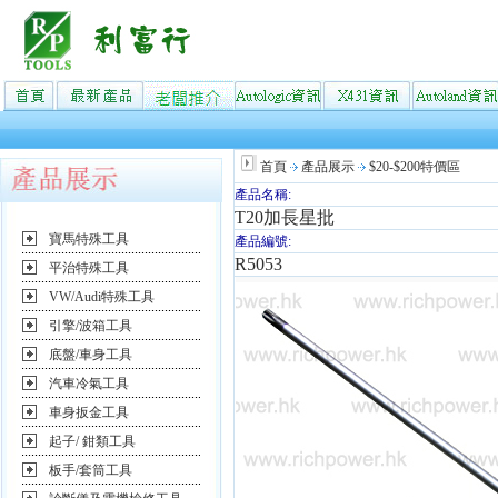
首頁
產品展示
$20-$200特價區
產品名稱:
T20加長星批
寶馬特殊工具
產品編號:
R5053
平治特殊工具
VW/Audi特殊工具
引擎/波箱工具
底盤/車身工具
汽車冷氣工具
車身扳金工具
起子/ 鉗類工具
板手/套筒工具