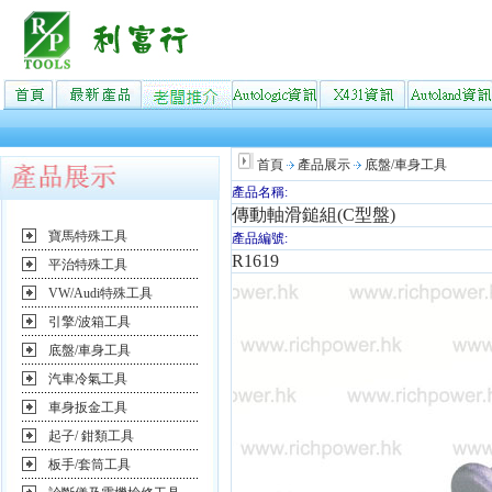
首頁
產品展示
底盤/車身工具
產品名稱:
傳動軸滑鎚組(C型盤)
寶馬特殊工具
產品編號:
R1619
平治特殊工具
VW/Audi特殊工具
引擎/波箱工具
底盤/車身工具
汽車冷氣工具
車身扳金工具
起子/ 鉗類工具
板手/套筒工具