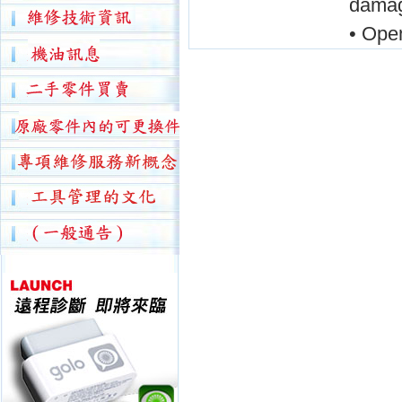
damage
• Ope