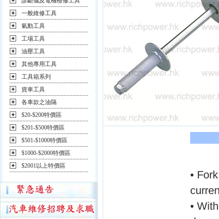
診斷儀及電機檢修工具
一般維修工具
氣動工具
工場工具
油壓工具
其他專用工具
工具箱系列
貨車工具
各車款之油隔
$20-$200特價區
$201-$500特價區
$501-$1000特價區
$1000-$2000特價區
$2001以上特價區
• Fork
curren
• With