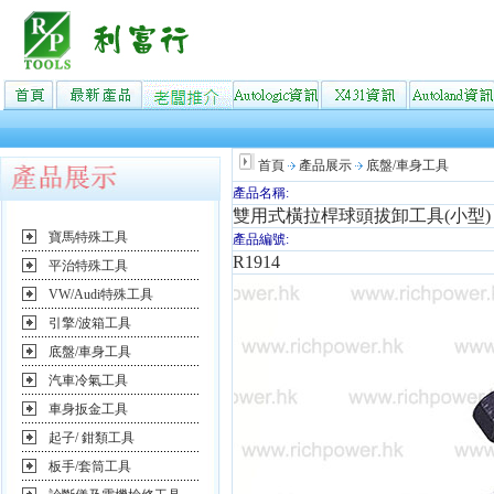
首頁
產品展示
底盤/車身工具
產品名稱:
雙用式橫拉桿球頭拔卸工具(小型)
寶馬特殊工具
產品編號:
R1914
平治特殊工具
VW/Audi特殊工具
引擎/波箱工具
底盤/車身工具
汽車冷氣工具
車身扳金工具
起子/ 鉗類工具
板手/套筒工具