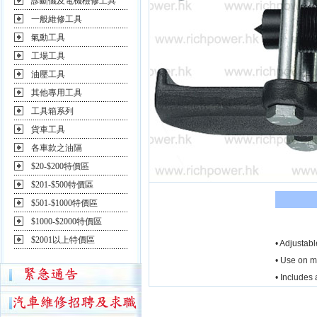
診斷儀及電機檢修工具
一般維修工具
氣動工具
工場工具
油壓工具
其他專用工具
工具箱系列
貨車工具
各車款之油隔
$20-$200特價區
$201-$500特價區
$501-$1000特價區
$1000-$2000特價區
$2001以上特價區
• Adjustabl
• Use on me
• Includes 