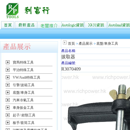
首頁
產品展示
底盤/車身工具
產品名稱:
拔取器
寶馬特殊工具
產品編號:
R3070409
平治特殊工具
VW/Audi特殊工具
引擎/波箱工具
底盤/車身工具
汽車冷氣工具
車身扳金工具
起子/ 鉗類工具
板手/套筒工具