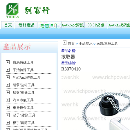
首頁
產品展示
底盤/車身工具
產品名稱:
拔取器
寶馬特殊工具
產品編號:
R3070410
平治特殊工具
VW/Audi特殊工具
引擎/波箱工具
底盤/車身工具
汽車冷氣工具
車身扳金工具
起子/ 鉗類工具
板手/套筒工具