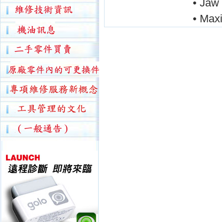
• Jaw 
• Max