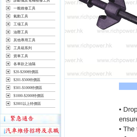
診斷儀及電機檢修工具
一般維修工具
氣動工具
工場工具
油壓工具
其他專用工具
工具箱系列
貨車工具
各車款之油隔
$20-$200特價區
$201-$500特價區
$501-$1000特價區
$1000-$2000特價區
$2001以上特價區
• Dro
ensur
• The 