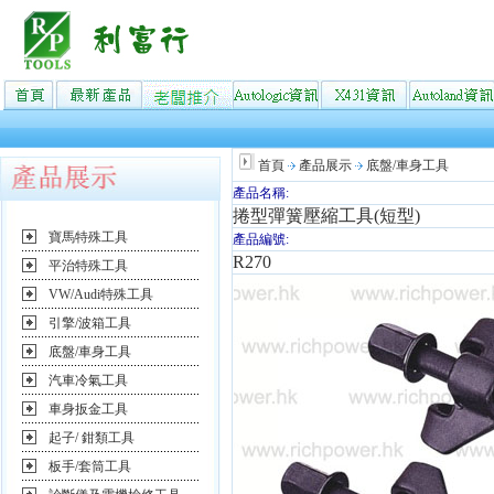
首頁
產品展示
底盤/車身工具
產品名稱:
捲型彈簧壓縮工具(短型)
寶馬特殊工具
產品編號:
R270
平治特殊工具
VW/Audi特殊工具
引擎/波箱工具
底盤/車身工具
汽車冷氣工具
車身扳金工具
起子/ 鉗類工具
板手/套筒工具