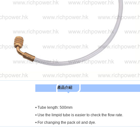
產品介紹
• Tube length: 500mm
• Use the limpid tube is easier to check the flow rate.
• For changing the pack oil and dye.