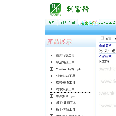
首頁
產品名稱:
冷凍油透
寶馬特殊工具
產品編號:
R3376
平治特殊工具
VW/Audi特殊工具
引擎/波箱工具
底盤/車身工具
汽車冷氣工具
車身扳金工具
起子/ 鉗類工具
板手/套筒工具