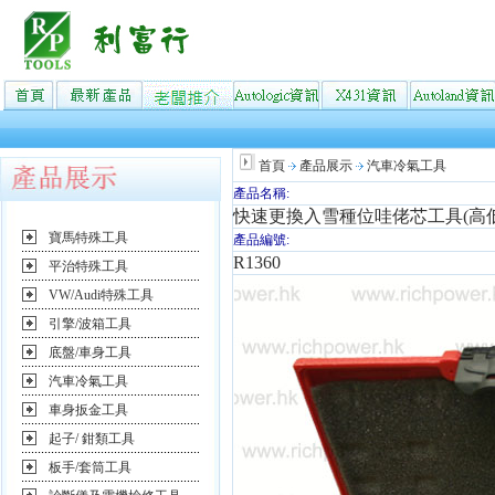
首頁
產品展示
汽車冷氣工具
產品名稱:
快速更換入雪種位哇佬芯工具(高低
寶馬特殊工具
產品編號:
R1360
平治特殊工具
VW/Audi特殊工具
引擎/波箱工具
底盤/車身工具
汽車冷氣工具
車身扳金工具
起子/ 鉗類工具
板手/套筒工具