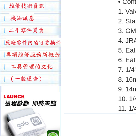
• Cont
1. Va
2. Sta
3. GM 
4. JRA
5. Eat
6. Eat
7. 1/4
8. 16
9. 14
10. 1/
11. 1/