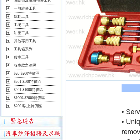
診斷儀及電機檢修工具
一般維修工具
氣動工具
工場工具
油壓工具
其他專用工具
工具箱系列
貨車工具
各車款之油隔
$20-$200特價區
$201-$500特價區
$501-$1000特價區
$1000-$2000特價區
$2001以上特價區
• Serv
• Uniq
removi