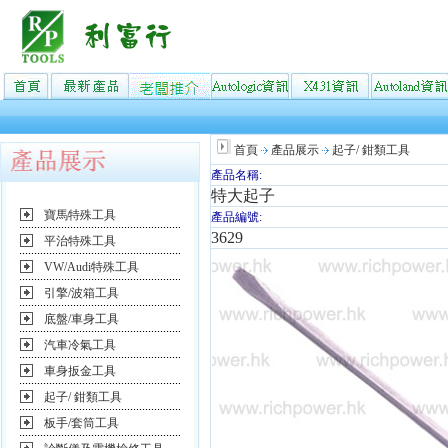
首頁
產品展示
起子/ 鉗類工具
產品名稱:
特大起子
寶馬特殊工具
產品編號:
3629
平治特殊工具
VW/Audi特殊工具
引擎/波箱工具
底盤/車身工具
汽車冷氣工具
車身扳金工具
起子/ 鉗類工具
板手/套筒工具