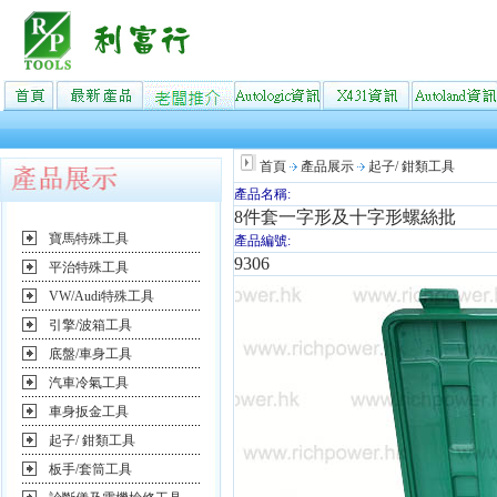
首頁
產品展示
起子/ 鉗類工具
產品名稱:
8件套一字形及十字形螺絲批
寶馬特殊工具
產品編號:
9306
平治特殊工具
VW/Audi特殊工具
引擎/波箱工具
底盤/車身工具
汽車冷氣工具
車身扳金工具
起子/ 鉗類工具
板手/套筒工具