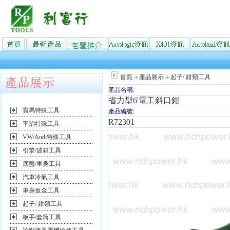
首頁
產品展示
起子/ 鉗類工具
產品名稱:
省力型6'電工斜口鉗
寶馬特殊工具
產品編號:
R72301
平治特殊工具
VW/Audi特殊工具
引擎/波箱工具
底盤/車身工具
汽車冷氣工具
車身扳金工具
起子/ 鉗類工具
板手/套筒工具