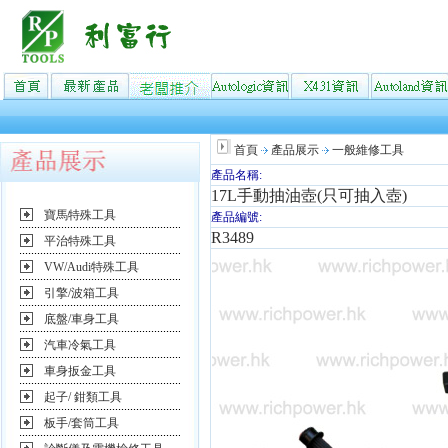
首頁
產品展示
一般維修工具
產品名稱:
17L手動抽油壺(只可抽入壺)
寶馬特殊工具
產品編號:
R3489
平治特殊工具
VW/Audi特殊工具
引擎/波箱工具
底盤/車身工具
汽車冷氣工具
車身扳金工具
起子/ 鉗類工具
板手/套筒工具