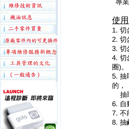
專業
使用
1.
切
2.
切
3.
切
4.
切
)
圈
。
5.
抽
的，
抽
6.
自
7.
不
8.
抽