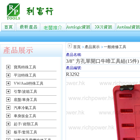
首頁
產品展示
一般維修工具
產品名稱:
3/8” 方孔單開口牛啼工具組(15件)
寶馬特殊工具
產品編號:
R3292
平治特殊工具
VW/Audi特殊工具
引擎/波箱工具
底盤/車身工具
汽車冷氣工具
車身扳金工具
起子/ 鉗類工具
板手/套筒工具