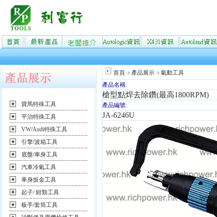
首頁
產品展示
氣動工具
產品名稱:
槍型點焊去除鑽(最高1800RPM)
寶馬特殊工具
產品編號:
JA-6246U
平治特殊工具
VW/Audi特殊工具
引擎/波箱工具
底盤/車身工具
汽車冷氣工具
車身扳金工具
起子/ 鉗類工具
板手/套筒工具