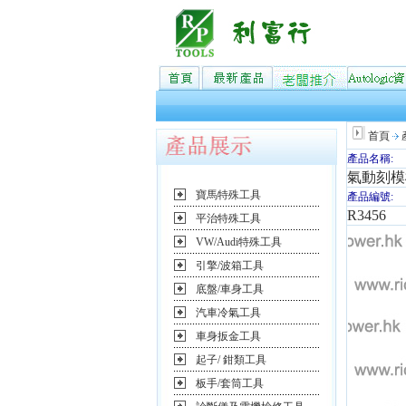
首頁
產品名稱:
氣動刻模機
寶馬特殊工具
產品編號:
R3456
平治特殊工具
VW/Audi特殊工具
引擎/波箱工具
底盤/車身工具
汽車冷氣工具
車身扳金工具
起子/ 鉗類工具
板手/套筒工具