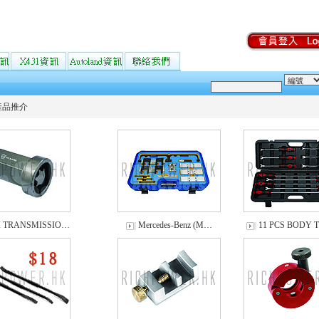
產品推介
I TRANSMISSIO…
Mercedes-Benz (M…
11 PCS BODY 