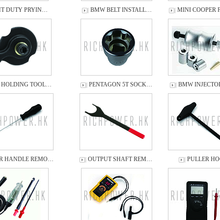
HT DUTY PRYIN…
BMW BELT INSTALL…
MINI COOPER
 HOLDING TOOL…
PENTAGON 5T SOCK…
BMW INJECTOR
R HANDLE REMO…
OUTPUT SHAFT REM…
PULLER H