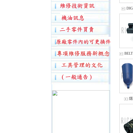
DIG
BELT
隱