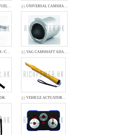
 FUEL…
UNIVERSAL CAMSHA…
 / C…
VAG CAMSHAFT ADA…
OOK
VEHICLE ACTUATOR…