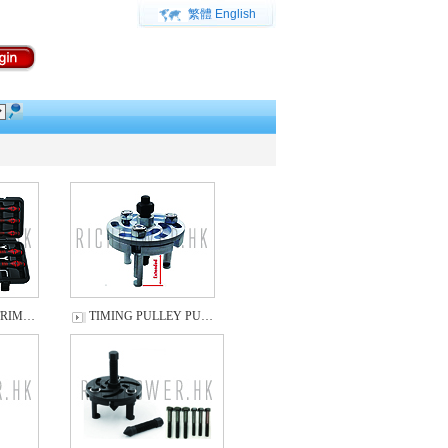
繁體
English
TRIM…
TIMING PULLEY PU…